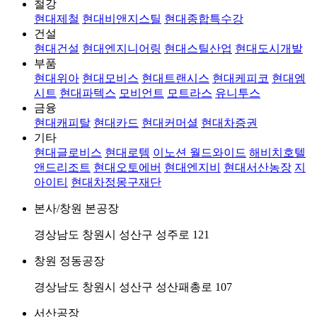
철강
현대제철
현대비앤지스틸
현대종합특수강
건설
현대건설
현대엔지니어링
현대스틸산업
현대도시개발
부품
현대위아
현대모비스
현대트랜시스
현대케피코
현대엠
시트
현대파텍스
모비언트
모트라스
유니투스
금융
현대캐피탈
현대카드
현대커머셜
현대차증권
기타
현대글로비스
현대로템
이노션 월드와이드
해비치호텔
앤드리조트
현대오토에버
현대엔지비
현대서산농장
지
아이티
현대차정몽구재단
본사/창원 본공장
경상남도 창원시 성산구 성주로 121
창원 정동공장
경상남도 창원시 성산구 성산패총로 107
서산공장