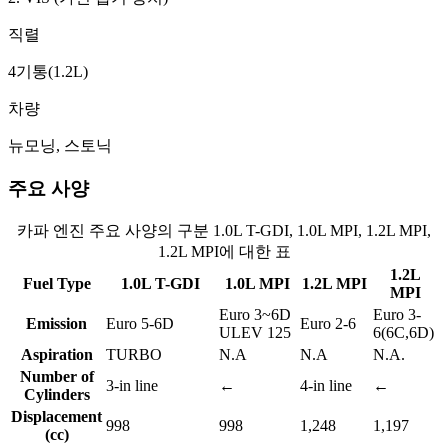
직렬
4기통(1.2L)
차량
뉴모닝, 스토닉
주요 사양
카파 엔진 주요 사양의 구분 1.0L T-GDI, 1.0L MPI, 1.2L MPI,
1.2L MPI에 대한 표
1.2L
Fuel Type
1.0L T-GDI
1.0L MPI
1.2L MPI
MPI
Euro 3~6D
Euro 3-
Emission
Euro 5-6D
Euro 2-6
ULEV 125
6(6C,6D)
Aspiration
TURBO
N.A
N.A
N.A.
Number of
3-in line
←
4-in line
←
Cylinders
Displacement
998
998
1,248
1,197
(cc)